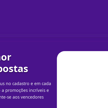
hor
postas
us no cadastro e em cada
 a promoções incríveis e
unte-se aos vencedores