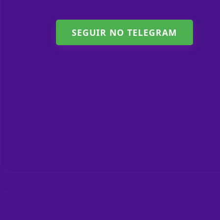
SEGUIR NO TELEGRAM