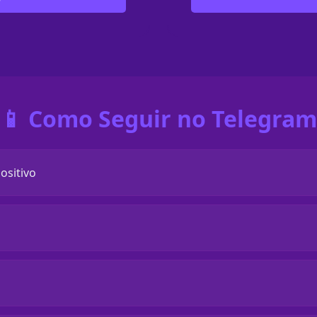
📱 Como Seguir no Telegram
ositivo