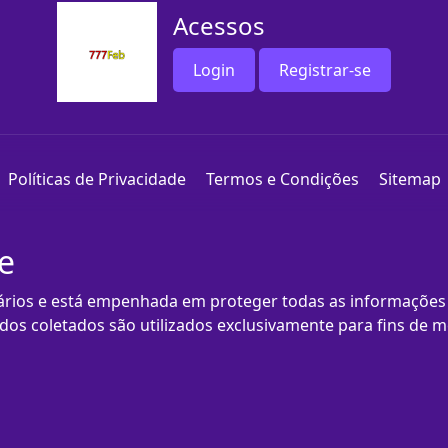
Acessos
Login
Registrar-se
Políticas de Privacidade
Termos e Condições
Sitemap
de
uários e está empenhada em proteger todas as informações
os coletados são utilizados exclusivamente para fins de m