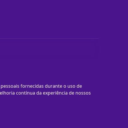
 pessoais fornecidas durante o uso de
elhoria contínua da experiência de nossos