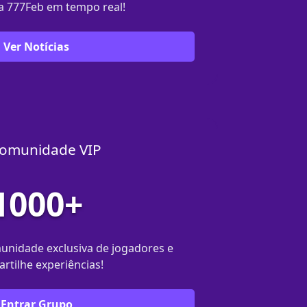
a 777Feb em tempo real!
Ver Notícias
Comunidade VIP
1000+
unidade exclusiva de jogadores e
rtilhe experiências!
Entrar Grupo