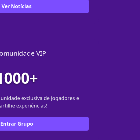
Ver Notícias
Comunidade VIP
1000+
unidade exclusiva de jogadores e
rtilhe experiências!
Entrar Grupo