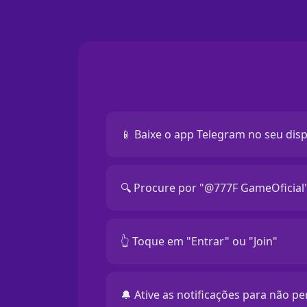
📱 Baixe o app Telegram no seu disp
🔍 Procure por "@777F GameOficial
👆 Toque em "Entrar" ou "Join"
🔔 Ative as notificações para não p