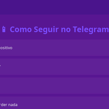
📱 Como Seguir no Telegram
ositivo
"
erder nada