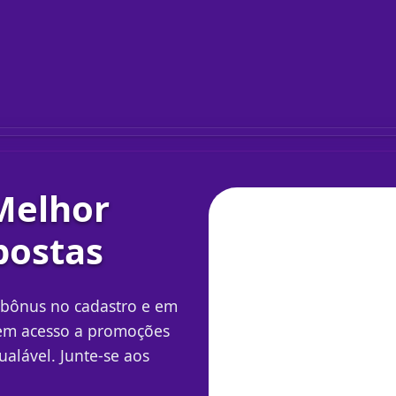
Melhor
postas
 bônus no cadastro e em
tem acesso a promoções
ualável. Junte-se aos