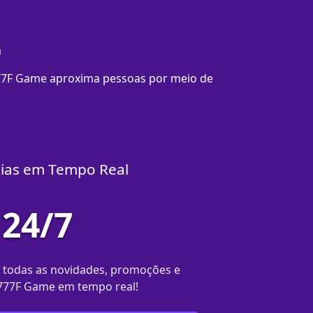
m
777F Game aproxima pessoas por meio de
cias em Tempo Real
24/7
e todas as novidades, promoções e
777F Game em tempo real!