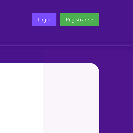
Login
Registrar-se