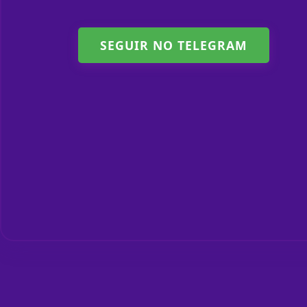
SEGUIR NO TELEGRAM