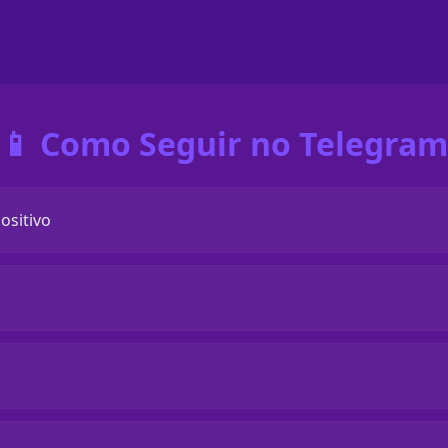
📱 Como Seguir no Telegram
ositivo