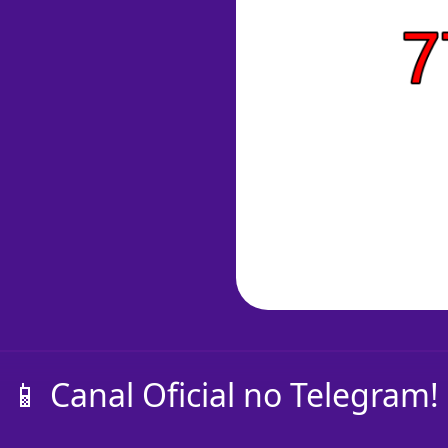
📱 Canal Oficial no Telegram!