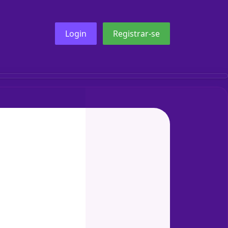
Login
Registrar-se