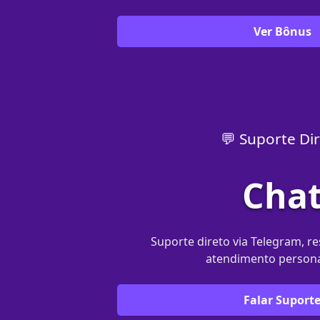
Ver Bônus
💬 Suporte Di
Cha
Suporte direto via Telegram, r
atendimento persona
Falar Suport