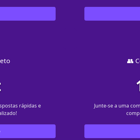
reto
👥 
t
espostas rápidas e
Junte-se a uma com
lizado!
compa
e