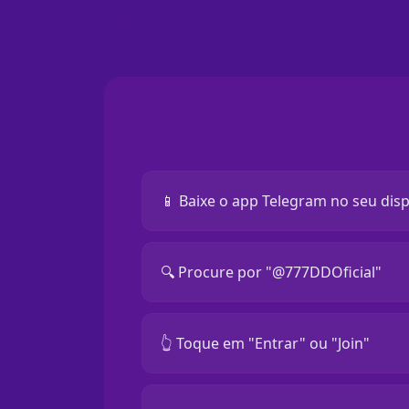
📱 Baixe o app Telegram no seu disp
🔍 Procure por "@777DDOficial"
👆 Toque em "Entrar" ou "Join"