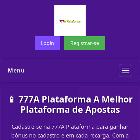
Login
Registrar-se
Menu
📱 777A Plataforma A Melhor
Plataforma de Apostas
Cadastre-se na 777A Plataforma para ganhar
bônus no cadastro e em cada recarga. Com a