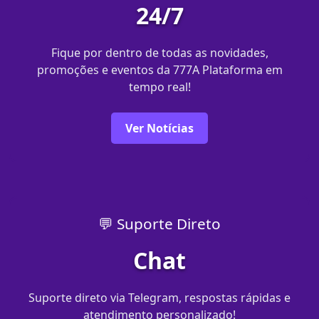
24/7
Fique por dentro de todas as novidades,
promoções e eventos da 777A Plataforma em
tempo real!
Ver Notícias
💬 Suporte Direto
Chat
Suporte direto via Telegram, respostas rápidas e
atendimento personalizado!