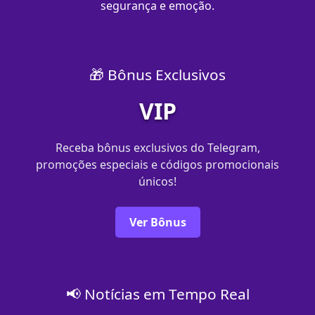
segurança e emoção.
🎁 Bônus Exclusivos
VIP
Receba bônus exclusivos do Telegram,
promoções especiais e códigos promocionais
únicos!
Ver Bônus
📢 Notícias em Tempo Real