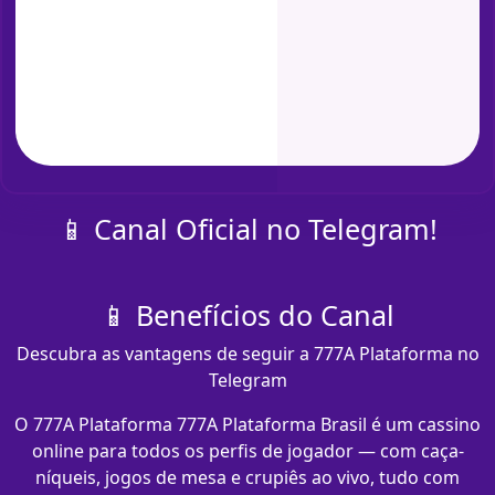
📱 Canal Oficial no Telegram!
📱 Benefícios do Canal
Descubra as vantagens de seguir a 777A Plataforma no
Telegram
O 777A Plataforma 777A Plataforma Brasil é um cassino
online para todos os perfis de jogador — com caça-
níqueis, jogos de mesa e crupiês ao vivo, tudo com