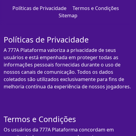
Políticas de Privacidade
Termos e Condições
Sitemap
Políticas de Privacidade
A 777A Plataforma valoriza a privacidade de seus
usuários e está empenhada em proteger todas as
informações pessoais fornecidas durante o uso de
nossos canais de comunicação. Todos os dados
coletados são utilizados exclusivamente para fins de
melhoria contínua da experiência de nossos jogadores.
Termos e Condições
Os usuários da 777A Plataforma concordam em