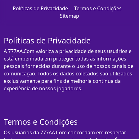
Políticas de Privacidade
Termos e Condições
Sitemap
Políticas de Privacidade
A 777AA.Com valoriza a privacidade de seus usuários e
está empenhada em proteger todas as informações
pessoais fornecidas durante o uso de nossos canais de
comunicação. Todos os dados coletados são utilizados
exclusivamente para fins de melhoria contínua da
experiência de nossos jogadores.
Termos e Condições
Os usuários da 777AA.Com concordam em respeitar