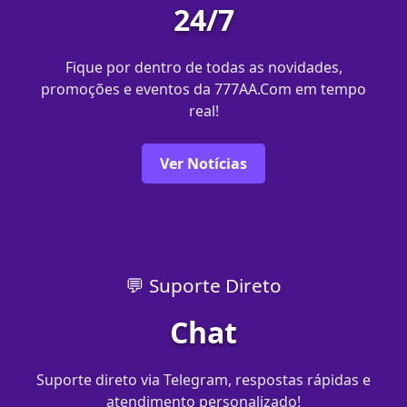
24/7
Fique por dentro de todas as novidades,
promoções e eventos da 777AA.Com em tempo
real!
Ver Notícias
💬 Suporte Direto
Chat
Suporte direto via Telegram, respostas rápidas e
atendimento personalizado!