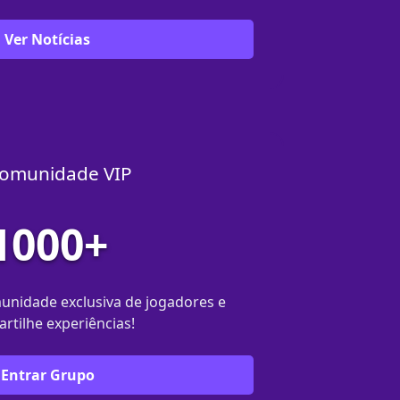
Ver Notícias
Comunidade VIP
1000+
unidade exclusiva de jogadores e
rtilhe experiências!
Entrar Grupo