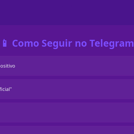
📱 Como Seguir no Telegram
ositivo
cial"