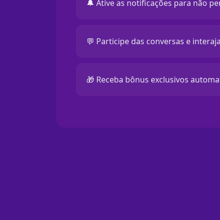
🔔 Ative as notificações para não p
💬 Participe das conversas e interaj
🎁 Receba bônus exclusivos autom