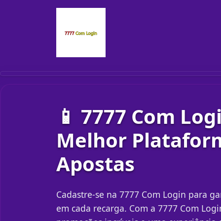
📱 7777 Com Log
Melhor Platafor
Apostas
Cadastre-se na 7777 Com Login para ga
em cada recarga. Com a 7777 Com Login