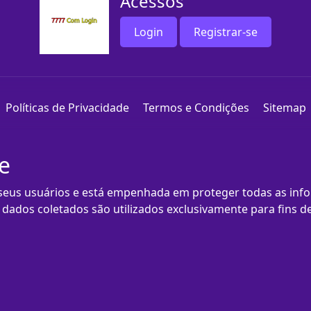
Acessos
Login
Registrar-se
Políticas de Privacidade
Termos e Condições
Sitemap
de
 seus usuários e está empenhada em proteger todas as inf
dados coletados são utilizados exclusivamente para fins d