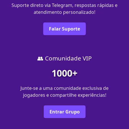
Suporte direto via Telegram, respostas rápidas e
atendimento personalizado!
Falar Suporte
👥 Comunidade VIP
1000+
Junte-se a uma comunidade exclusiva de
jogadores e compartilhe experiências!
Entrar Grupo