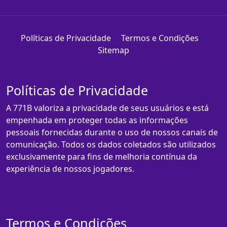
Políticas de Privacidade
Termos e Condições
Sitemap
Políticas de Privacidade
A 771B valoriza a privacidade de seus usuários e está
empenhada em proteger todas as informações
pessoais fornecidas durante o uso de nossos canais de
comunicação. Todos os dados coletados são utilizados
exclusivamente para fins de melhoria contínua da
experiência de nossos jogadores.
Termos e Condições