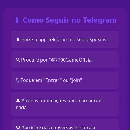
📱 Como Seguir no Telegram
📱 Baixe o app Telegram no seu dispositivo
🔍 Procure por "@7700GameOficial"
👆 Toque em "Entrar" ou "Join"
🔔 Ative as notificações para não perder
nada
💬 Participe das conversas e interaja