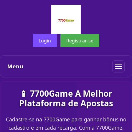
Login
Registrar-se
Menu
📱 7700Game A Melhor
Plataforma de Apostas
Cadastre-se na 7700Game para ganhar bônus no
cadastro e em cada recarga. Com a 7700Game,