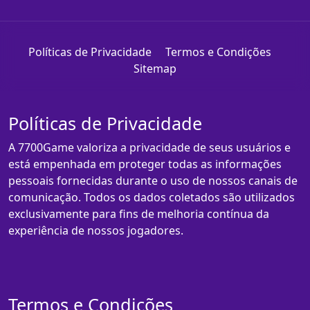
Políticas de Privacidade
Termos e Condições
Sitemap
Políticas de Privacidade
A 7700Game valoriza a privacidade de seus usuários e
está empenhada em proteger todas as informações
pessoais fornecidas durante o uso de nossos canais de
comunicação. Todos os dados coletados são utilizados
exclusivamente para fins de melhoria contínua da
experiência de nossos jogadores.
Termos e Condições