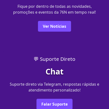
Fique por dentro de todas as novidades,
promoções e eventos da 76N em tempo real!
Ver Notícias
💬 Suporte Direto
Chat
Suporte direto via Telegram, respostas rápidas e
atendimento personalizado!
Falar Suporte