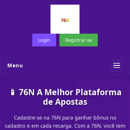
Login
Registrar-se
Menu
📱 76N A Melhor Plataforma
de Apostas
Cadastre-se na 76N para ganhar bônus no
cadastro e em cada recarga. Com a 76N, você tem