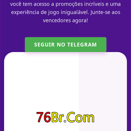
você tem acesso a promoções incríveis e uma
experiência de jogo inigualável. Junte-se aos
vencedores agora!
SEGUIR NO TELEGRAM