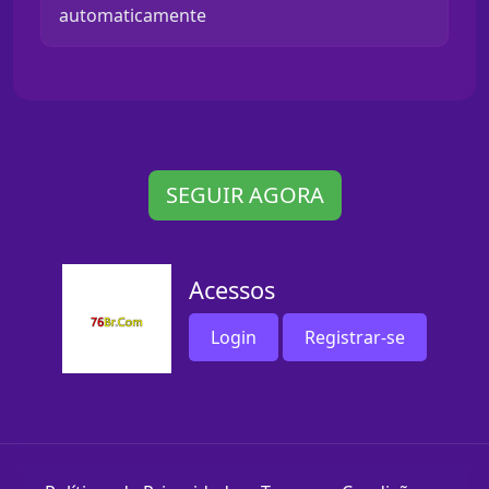
automaticamente
SEGUIR AGORA
Acessos
Login
Registrar-se