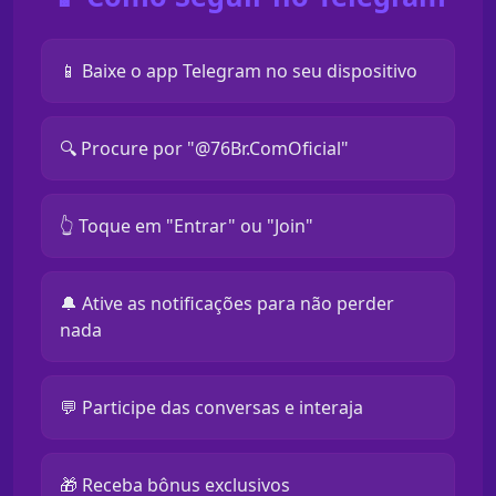
📱 Baixe o app Telegram no seu dispositivo
🔍 Procure por "@76Br.ComOficial"
👆 Toque em "Entrar" ou "Join"
🔔 Ative as notificações para não perder
nada
💬 Participe das conversas e interaja
🎁 Receba bônus exclusivos