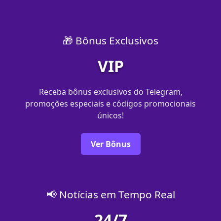
🎁 Bônus Exclusivos
VIP
Receba bônus exclusivos do Telegram,
promoções especiais e códigos promocionais
únicos!
Ver Bônus
📢 Notícias em Tempo Real
24/7