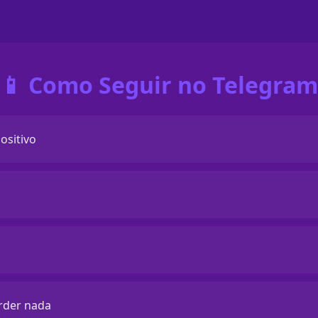
📱 Como Seguir no Telegram
ositivo
erder nada