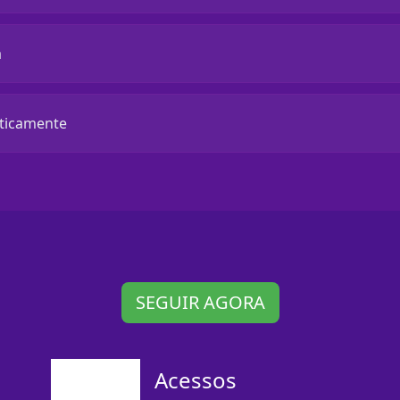
a
aticamente
SEGUIR AGORA
Acessos