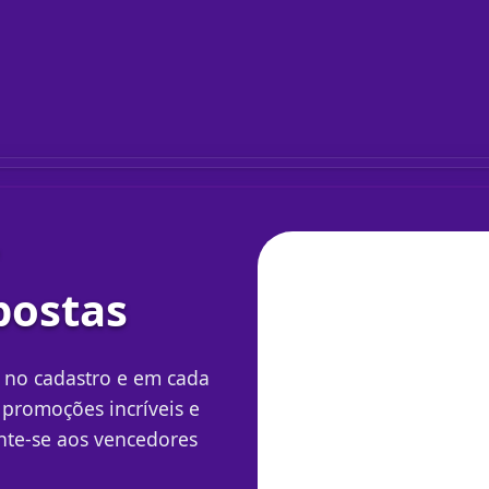
postas
 no cadastro e em cada
 promoções incríveis e
unte-se aos vencedores