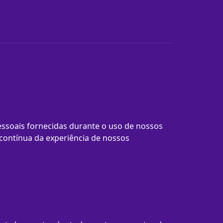
essoais fornecidas durante o uso de nossos
 contínua da experiência de nossos