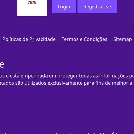
Login
Registrar-se
Políticas de Privacidade
Termos e Condições
Sitemap
de
rios e está empenhada em proteger todas as informações p
tados são utilizados exclusivamente para fins de melhoria