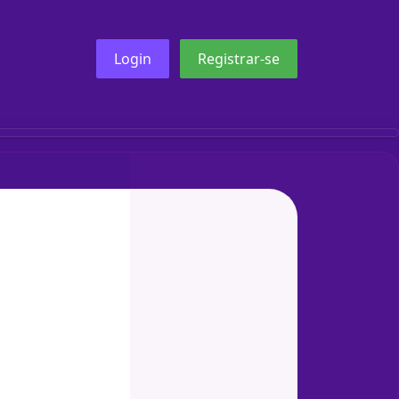
Login
Registrar-se