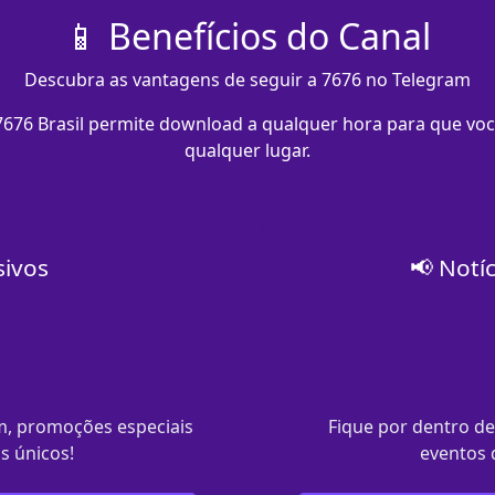
📱 Benefícios do Canal
Descubra as vantagens de seguir a 7676 no Telegram
 7676 Brasil permite download a qualquer hora para que vo
qualquer lugar.
sivos
📢 Notí
m, promoções especiais
Fique por dentro d
s únicos!
eventos 