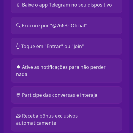
📱 Baixe o app Telegram no seu dispositivo
🔍 Procure por "@766BrlOficial"
👆 Toque em "Entrar" ou "Join"
🔔 Ative as notificações para não perder
nada
💬 Participe das conversas e interaja
🎁 Receba bônus exclusivos
automaticamente