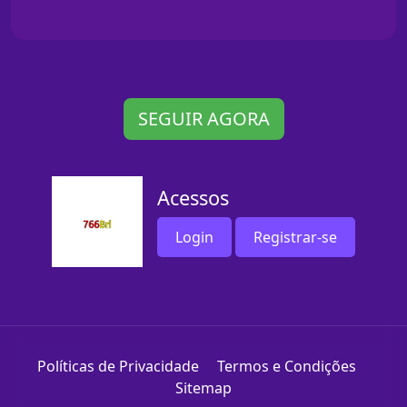
SEGUIR AGORA
Acessos
Login
Registrar-se
Políticas de Privacidade
Termos e Condições
Sitemap