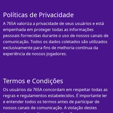
Políticas de Privacidade
A 765A valoriza a privacidade de seus usuários e está
empenhada em proteger todas as informações
pessoais fornecidas durante o uso de nossos canais de
comunicação. Todos os dados coletados são utilizados
exclusivamente para fins de melhoria contínua da
experiência de nossos jogadores.
Termos e Condições
Os usuários da 765A concordam em respeitar todas as
regras e regulamentos estabelecidos. É importante ler
e entender todos os termos antes de participar de
nossos canais de comunicação. A violação destes