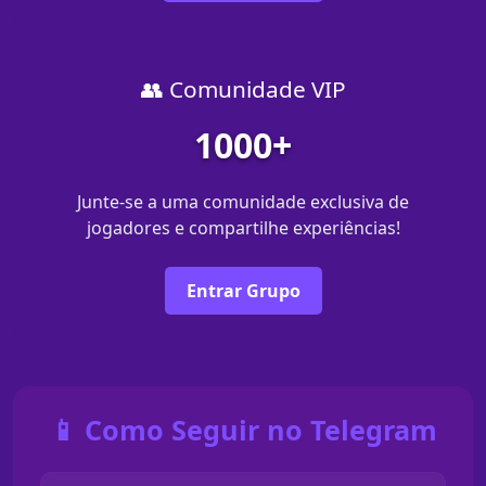
👥 Comunidade VIP
1000+
Junte-se a uma comunidade exclusiva de
jogadores e compartilhe experiências!
Entrar Grupo
📱 Como Seguir no Telegram