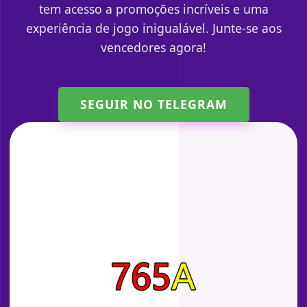
tem acesso a promoções incríveis e uma
experiência de jogo inigualável. Junte-se aos
vencedores agora!
SEGUIR NO TELEGRAM