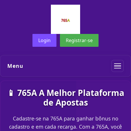
Login
Registrar-se
Menu
📱 765A A Melhor Plataforma
de Apostas
Cadastre-se na 765A para ganhar bônus no
cadastro e em cada recarga. Com a 765A, você