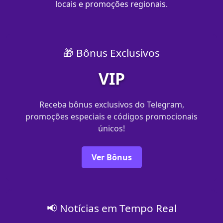
locais e promoções regionais.
🎁 Bônus Exclusivos
VIP
Receba bônus exclusivos do Telegram,
promoções especiais e códigos promocionais
únicos!
Ver Bônus
📢 Notícias em Tempo Real