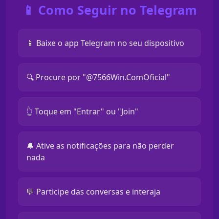
📱 Como Seguir no Telegram
📱 Baixe o app Telegram no seu dispositivo
🔍 Procure por "@7566Win.ComOficial"
👆 Toque em "Entrar" ou "Join"
🔔 Ative as notificações para não perder
nada
💬 Participe das conversas e interaja