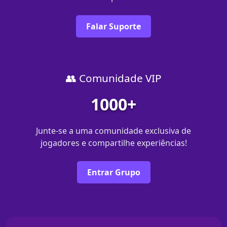
Falar Suporte
👥 Comunidade VIP
1000+
Junte-se a uma comunidade exclusiva de
jogadores e compartilhe experiências!
Entrar Grupo