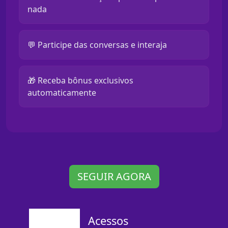
nada
💬 Participe das conversas e interaja
🎁 Receba bônus exclusivos
automaticamente
SEGUIR AGORA
Acessos