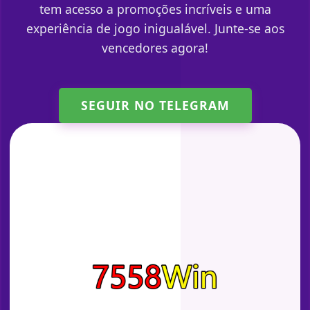
tem acesso a promoções incríveis e uma
experiência de jogo inigualável. Junte-se aos
vencedores agora!
SEGUIR NO TELEGRAM