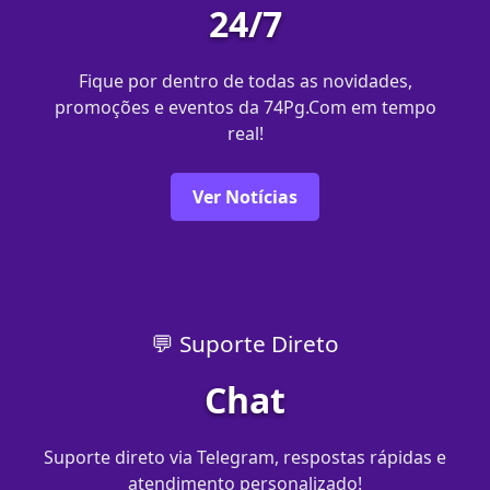
24/7
Fique por dentro de todas as novidades,
promoções e eventos da 74Pg.Com em tempo
real!
Ver Notícias
💬 Suporte Direto
Chat
Suporte direto via Telegram, respostas rápidas e
atendimento personalizado!