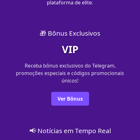
plataforma de elite.
🎁 Bônus Exclusivos
VIP
Receba bônus exclusivos do Telegram,
promoções especiais e códigos promocionais
únicos!
Ver Bônus
📢 Notícias em Tempo Real