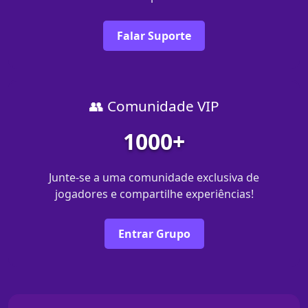
Falar Suporte
👥 Comunidade VIP
1000+
Junte-se a uma comunidade exclusiva de
jogadores e compartilhe experiências!
Entrar Grupo