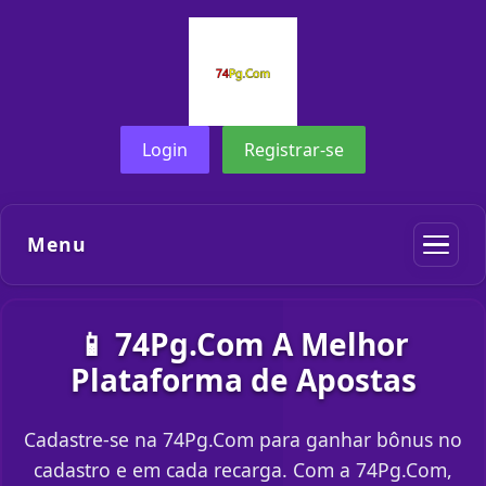
Login
Registrar-se
Menu
📱 74Pg.Com A Melhor
Plataforma de Apostas
Cadastre-se na 74Pg.Com para ganhar bônus no
cadastro e em cada recarga. Com a 74Pg.Com,