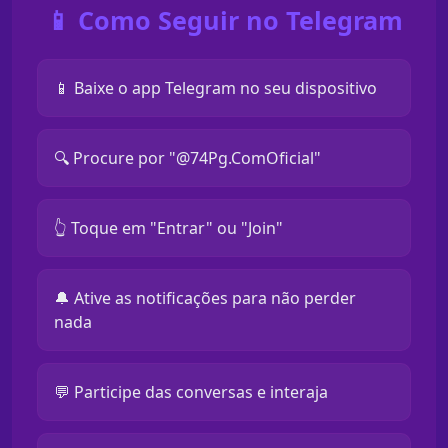
📱 Como Seguir no Telegram
📱 Baixe o app Telegram no seu dispositivo
🔍 Procure por "@74Pg.ComOficial"
👆 Toque em "Entrar" ou "Join"
🔔 Ative as notificações para não perder
nada
💬 Participe das conversas e interaja