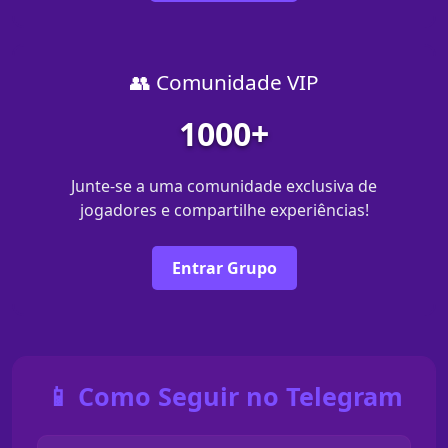
👥 Comunidade VIP
1000+
Junte-se a uma comunidade exclusiva de
jogadores e compartilhe experiências!
Entrar Grupo
📱 Como Seguir no Telegram