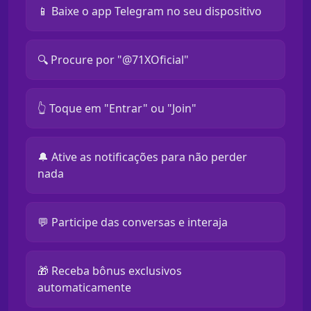
📱 Baixe o app Telegram no seu dispositivo
🔍 Procure por "@71XOficial"
👆 Toque em "Entrar" ou "Join"
🔔 Ative as notificações para não perder
nada
💬 Participe das conversas e interaja
🎁 Receba bônus exclusivos
automaticamente