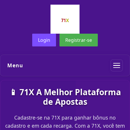
Login
Registrar-se
Menu
📱 71X A Melhor Plataforma
de Apostas
Cadastre-se na 71X para ganhar bônus no
cadastro e em cada recarga. Com a 71X, você tem