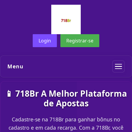
Login
Registrar-se
Menu
📱 718Br A Melhor Plataforma
de Apostas
Cadastre-se na 718Br para ganhar bônus no
cadastro e em cada recarga. Com a 718Br, você