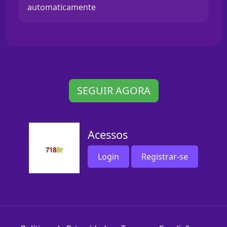
automaticamente
SEGUIR AGORA
Acessos
Login
Registrar-se