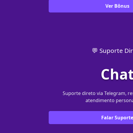
Ver Bônus
💬 Suporte Di
Cha
Suporte direto via Telegram, r
atendimento persona
Falar Suport