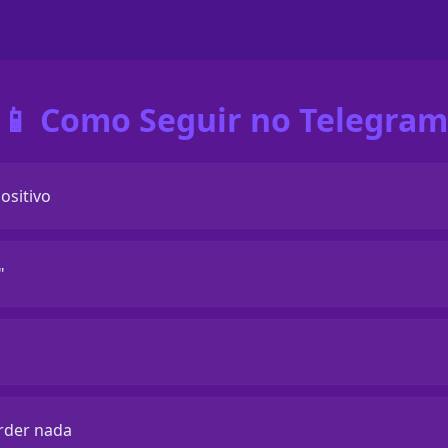
📱 Como Seguir no Telegram
ositivo
"
erder nada