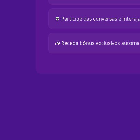
💬 Participe das conversas e interaj
🎁 Receba bônus exclusivos autom