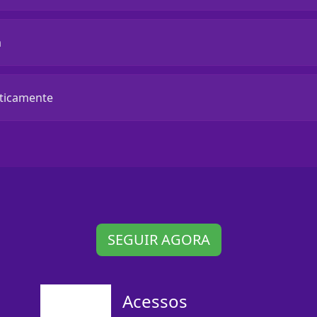
a
aticamente
SEGUIR AGORA
Acessos