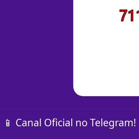
📱 Canal Oficial no Telegram!