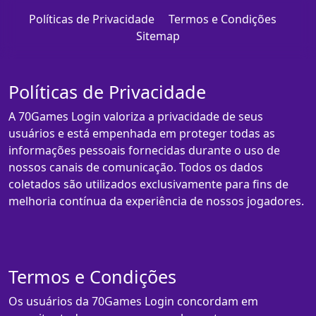
Políticas de Privacidade
Termos e Condições
Sitemap
Políticas de Privacidade
A 70Games Login valoriza a privacidade de seus
usuários e está empenhada em proteger todas as
informações pessoais fornecidas durante o uso de
nossos canais de comunicação. Todos os dados
coletados são utilizados exclusivamente para fins de
melhoria contínua da experiência de nossos jogadores.
Termos e Condições
Os usuários da 70Games Login concordam em