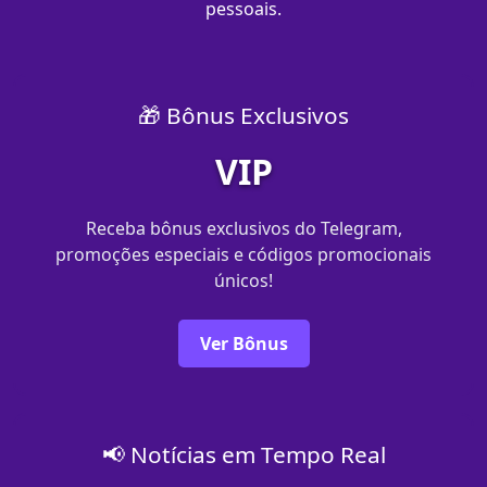
pessoais.
🎁 Bônus Exclusivos
VIP
Receba bônus exclusivos do Telegram,
promoções especiais e códigos promocionais
únicos!
Ver Bônus
📢 Notícias em Tempo Real