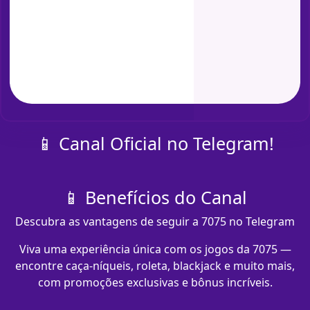
📱 Canal Oficial no Telegram!
📱 Benefícios do Canal
Descubra as vantagens de seguir a 7075 no Telegram
Viva uma experiência única com os jogos da 7075 —
encontre caça-níqueis, roleta, blackjack e muito mais,
com promoções exclusivas e bônus incríveis.