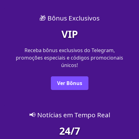
🎁 Bônus Exclusivos
VIP
Receba bônus exclusivos do Telegram,
promoções especiais e códigos promocionais
únicos!
Ver Bônus
📢 Notícias em Tempo Real
24/7