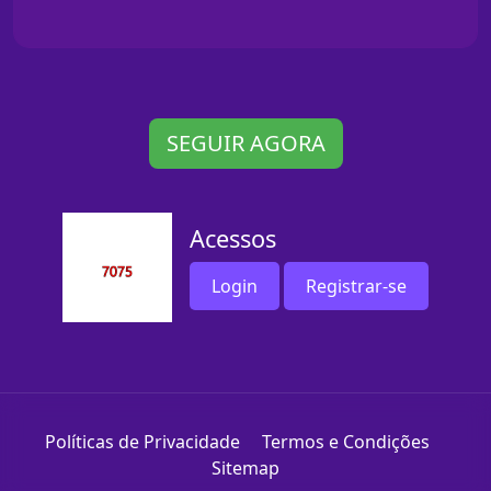
SEGUIR AGORA
Acessos
Login
Registrar-se
Políticas de Privacidade
Termos e Condições
Sitemap