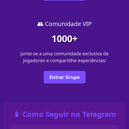
👥 Comunidade VIP
1000+
Junte-se a uma comunidade exclusiva de
jogadores e compartilhe experiências!
Entrar Grupo
📱 Como Seguir no Telegram