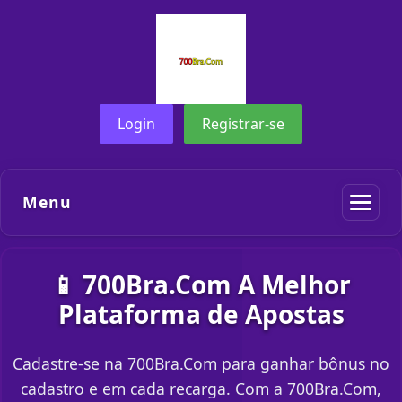
Login
Registrar-se
Menu
📱 700Bra.Com A Melhor
Plataforma de Apostas
Cadastre-se na 700Bra.Com para ganhar bônus no
cadastro e em cada recarga. Com a 700Bra.Com,