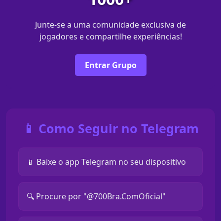
Junte-se a uma comunidade exclusiva de
jogadores e compartilhe experiências!
Entrar Grupo
📱 Como Seguir no Telegram
📱 Baixe o app Telegram no seu dispositivo
🔍 Procure por "@700Bra.ComOficial"