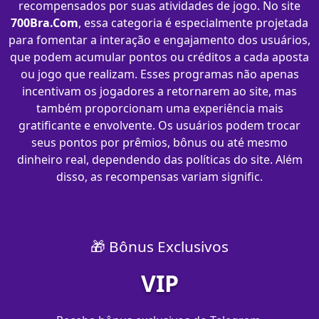
recompensados por suas atividades de jogo. No site
700Bra.Com
, essa categoria é especialmente projetada
para fomentar a interação e engajamento dos usuários,
que podem acumular pontos ou créditos a cada aposta
ou jogo que realizam. Esses programas não apenas
incentivam os jogadores a retornarem ao site, mas
também proporcionam uma experiência mais
gratificante e envolvente. Os usuários podem trocar
seus pontos por prêmios, bônus ou até mesmo
dinheiro real, dependendo das políticas do site. Além
disso, as recompensas variam signific.
🎁 Bônus Exclusivos
VIP