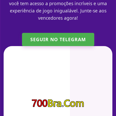
você tem acesso a promoções incríveis e uma
experiência de jogo inigualável. Junte-se aos
vencedores agora!
SEGUIR NO TELEGRAM