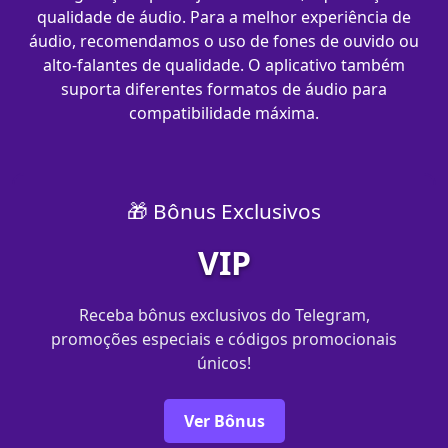
qualidade de áudio. Para a melhor experiência de
áudio, recomendamos o uso de fones de ouvido ou
alto-falantes de qualidade. O aplicativo também
suporta diferentes formatos de áudio para
compatibilidade máxima.
🎁 Bônus Exclusivos
VIP
Receba bônus exclusivos do Telegram,
promoções especiais e códigos promocionais
únicos!
Ver Bônus