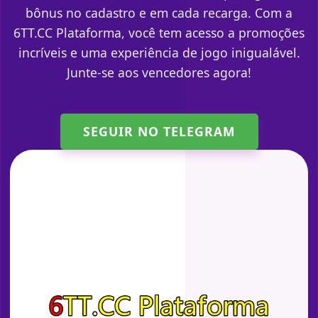
bônus no cadastro e em cada recarga. Com a
6TT.CC Plataforma, você tem acesso a promoções
incríveis e uma experiência de jogo inigualável.
Junte-se aos vencedores agora!
SEGUIR NO TELEGRAM