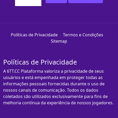
Políticas de Privacidade
Termos e Condições
Sitemap
Políticas de Privacidade
A 6TT.CC Plataforma valoriza a privacidade de seus
usuários e está empenhada em proteger todas as
informações pessoais fornecidas durante o uso de
nossos canais de comunicação. Todos os dados
coletados são utilizados exclusivamente para fins de
melhoria contínua da experiência de nossos jogadores.