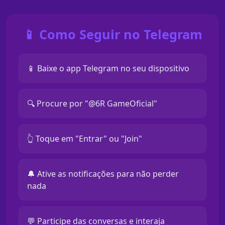
📱 Como Seguir no Telegram
📱 Baixe o app Telegram no seu dispositivo
🔍 Procure por "@6R GameOficial"
👆 Toque em "Entrar" ou "Join"
🔔 Ative as notificações para não perder
nada
💬 Participe das conversas e interaja