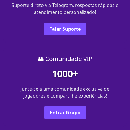
Suporte direto via Telegram, respostas rápidas e
atendimento personalizado!
Falar Suporte
👥 Comunidade VIP
1000+
Junte-se a uma comunidade exclusiva de
jogadores e compartilhe experiências!
Entrar Grupo