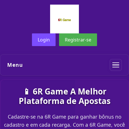
Login
Registrar-se
Menu
📱 6R Game A Melhor
Plataforma de Apostas
Cadastre-se na 6R Game para ganhar bônus no
cadastro e em cada recarga. Com a 6R Game, você