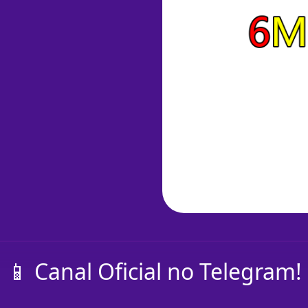
📱 Canal Oficial no Telegram!