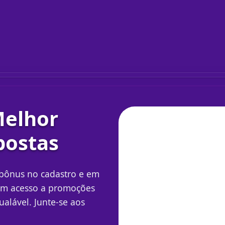
Melhor
postas
bônus no cadastro e em
em acesso a promoções
ualável. Junte-se aos