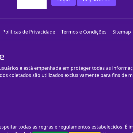
Políticas de Privacidade
Termos e Condições
Sitemap
de
 usuários e está empenhada em proteger todas as informaç
os coletados são utilizados exclusivamente para fins de m
eitar todas as regras e regulamentos estabelecidos. É im