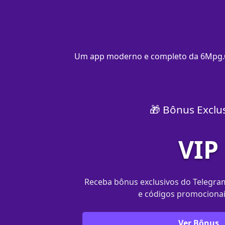
Um app moderno e completo da 6Mpg.Com
🎁 Bônus Exclu
VIP
Receba bônus exclusivos do Telegra
e códigos promocionai
Ver Bônus