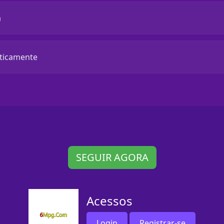
a
aticamente
SEGUIR AGORA
Acessos
Login
Registrar-se