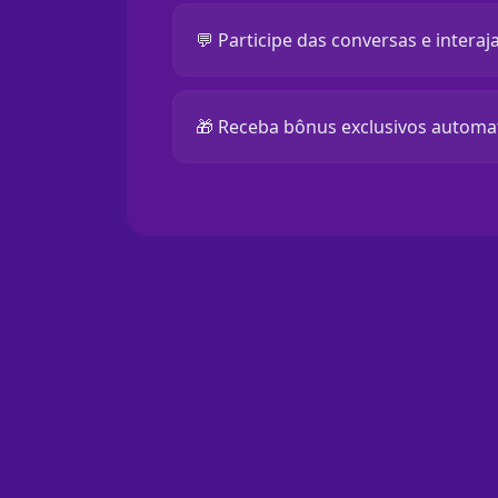
💬 Participe das conversas e interaj
🎁 Receba bônus exclusivos autom