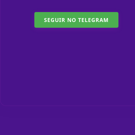
SEGUIR NO TELEGRAM