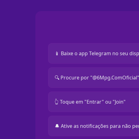
📱 Baixe o app Telegram no seu disp
🔍 Procure por "@6Mpg.ComOficial
👆 Toque em "Entrar" ou "Join"
🔔 Ative as notificações para não p