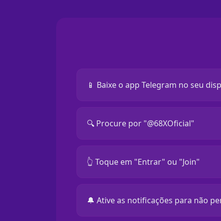
📱 Baixe o app Telegram no seu disp
🔍 Procure por "@68XOficial"
👆 Toque em "Entrar" ou "Join"
🔔 Ative as notificações para não p