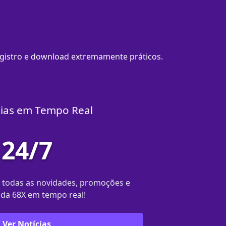
registro e download extremamente práticos.
cias em Tempo Real
24/7
e todas as novidades, promoções e
 da 68X em tempo real!
Ver Notícias