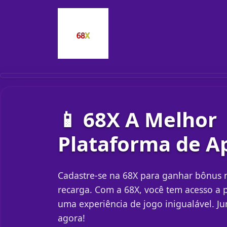
📱 68X A Melhor
Plataforma de A
Cadastre-se na 68X para ganhar bônus 
recarga. Com a 68X, você tem acesso a 
uma experiência de jogo inigualável. J
agora!