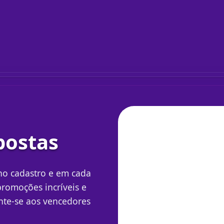
postas
no cadastro e em cada
promoções incríveis e
unte-se aos vencedores