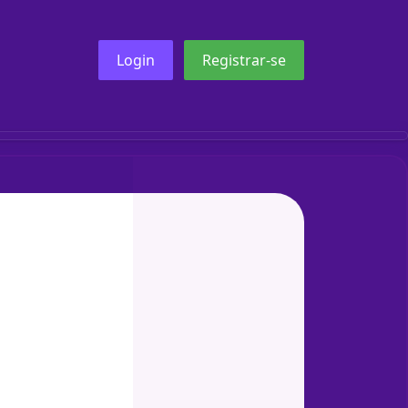
Login
Registrar-se