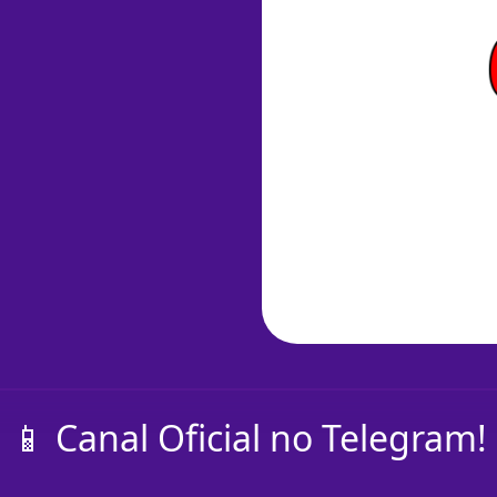
📱 Canal Oficial no Telegram!