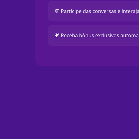
💬 Participe das conversas e interaj
🎁 Receba bônus exclusivos autom