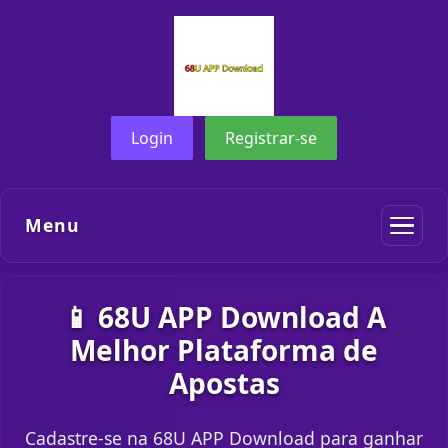
Login
Registrar-se
Menu
📱 68U APP Download A
Melhor Plataforma de
Apostas
Cadastre-se na 68U APP Download para ganhar