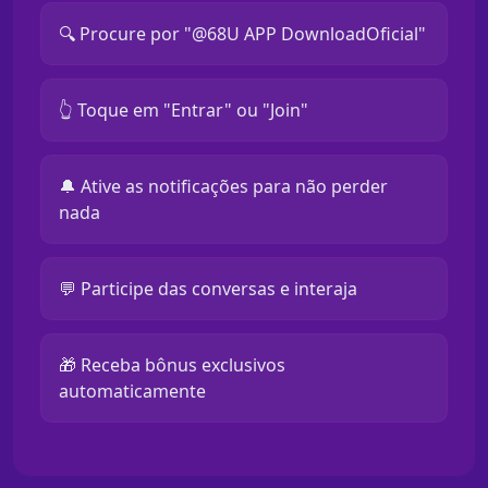
🔍 Procure por "@68U APP DownloadOficial"
👆 Toque em "Entrar" ou "Join"
🔔 Ative as notificações para não perder
nada
💬 Participe das conversas e interaja
🎁 Receba bônus exclusivos
automaticamente