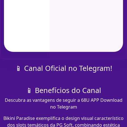
📱 Canal Oficial no Telegram!
📱 Benefícios do Canal
Descubra as vantagens de seguir a 68U APP Download
no Telegram
Bikini Paradise exemplifica o design visual característico
dos slots temáticos da PG Soft, combinando estética