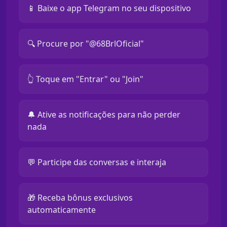
📱 Baixe o app Telegram no seu dispositivo
🔍 Procure por "@68BrlOficial"
👆 Toque em "Entrar" ou "Join"
🔔 Ative as notificações para não perder
nada
💬 Participe das conversas e interaja
🎁 Receba bônus exclusivos
automaticamente