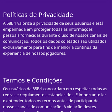
Políticas de Privacidade
A 68Brl valoriza a privacidade de seus usuários e está
empenhada em proteger todas as informações
pessoais fornecidas durante o uso de nossos canais de
comunicação. Todos os dados coletados são utilizados
exclusivamente para fins de melhoria contínua da
experiência de nossos jogadores.
Termos e Condições
Os usuários da 68Brl concordam em respeitar todas as
regras e regulamentos estabelecidos. É importante ler
e entender todos os termos antes de participar de
nossos canais de comunicação. A violação destes