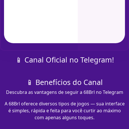
📱 Canal Oficial no Telegram!
📱 Benefícios do Canal
Descubra as vantagens de seguir a 68Brl no Telegram
A 68Brl oferece diversos tipos de jogos — sua interface
é simples, rápida e feita para você curtir ao máximo
com apenas alguns toques.