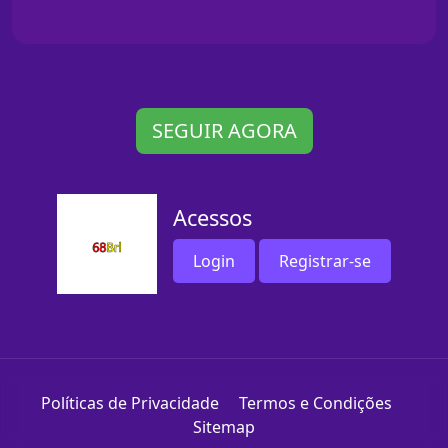
SEGUIR AGORA
Acessos
Login
Registrar-se
Políticas de Privacidade
Termos e Condições
Sitemap