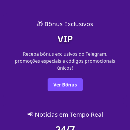
🎁 Bônus Exclusivos
VIP
Receba bônus exclusivos do Telegram,
promoções especiais e códigos promocionais
únicos!
Ver Bônus
📢 Notícias em Tempo Real
24/7