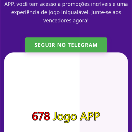
APP, você tem acesso a promoções incríveis e uma
experiência de jogo inigualável. Junte-se aos
vencedores agora!
SEGUIR NO TELEGRAM