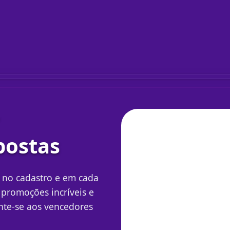
postas
 no cadastro e em cada
 promoções incríveis e
unte-se aos vencedores