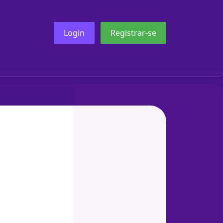
Login
Registrar-se