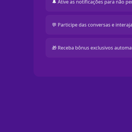
🔔 Ative as notificações para não p
💬 Participe das conversas e interaj
🎁 Receba bônus exclusivos autom