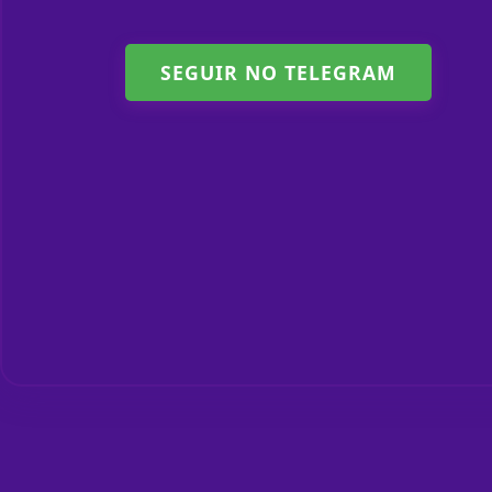
SEGUIR NO TELEGRAM