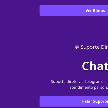
Ver Bônus
💬 Suporte Di
Cha
Suporte direto via Telegram, r
atendimento persona
Falar Suport