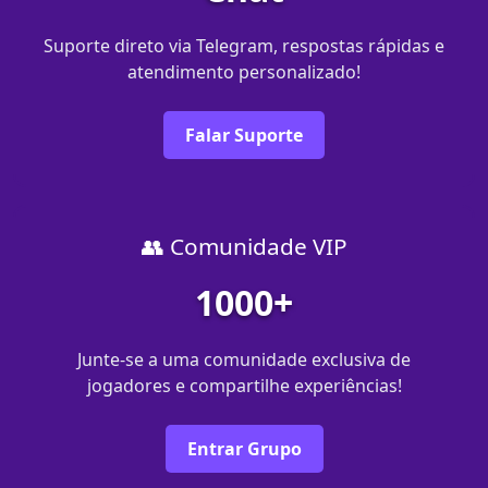
Suporte direto via Telegram, respostas rápidas e
atendimento personalizado!
Falar Suporte
👥 Comunidade VIP
1000+
Junte-se a uma comunidade exclusiva de
jogadores e compartilhe experiências!
Entrar Grupo