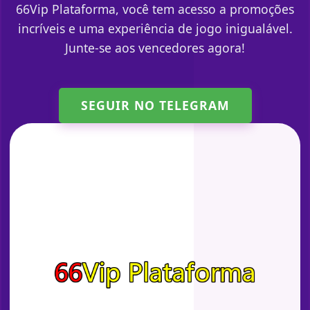
66Vip Plataforma, você tem acesso a promoções
incríveis e uma experiência de jogo inigualável.
Junte-se aos vencedores agora!
SEGUIR NO TELEGRAM