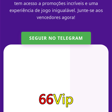
tem acesso a promoções incríveis e uma
experiência de jogo inigualável. Junte-se aos
vencedores agora!
SEGUIR NO TELEGRAM