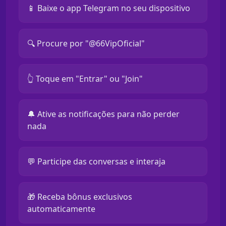
📱 Baixe o app Telegram no seu dispositivo
🔍 Procure por "@66VipOficial"
👆 Toque em "Entrar" ou "Join"
🔔 Ative as notificações para não perder
nada
💬 Participe das conversas e interaja
🎁 Receba bônus exclusivos
automaticamente