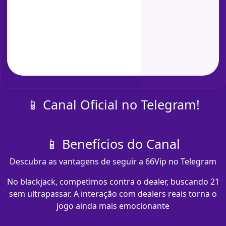
📱 Canal Oficial no Telegram!
📱 Benefícios do Canal
Descubra as vantagens de seguir a 66Vip no Telegram
No blackjack, competimos contra o dealer, buscando 21
sem ultrapassar. A interação com dealers reais torna o
jogo ainda mais emocionante