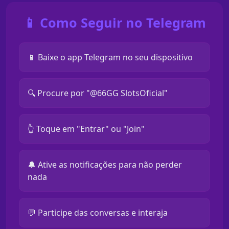
📱 Como Seguir no Telegram
📱 Baixe o app Telegram no seu dispositivo
🔍 Procure por "@66GG SlotsOficial"
👆 Toque em "Entrar" ou "Join"
🔔 Ative as notificações para não perder
nada
💬 Participe das conversas e interaja