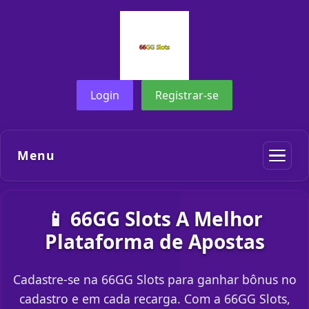
Login
Registrar-se
Menu
📱 66GG Slots A Melhor
Plataforma de Apostas
Cadastre-se na 66GG Slots para ganhar bônus no
cadastro e em cada recarga. Com a 66GG Slots,