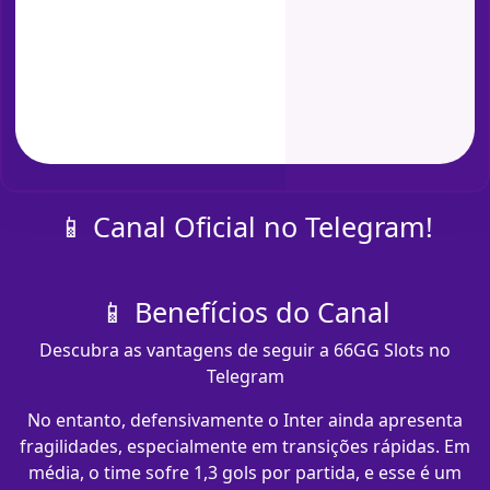
📱 Canal Oficial no Telegram!
📱 Benefícios do Canal
Descubra as vantagens de seguir a 66GG Slots no
Telegram
No entanto, defensivamente o Inter ainda apresenta
fragilidades, especialmente em transições rápidas. Em
média, o time sofre 1,3 gols por partida, e esse é um