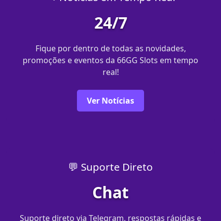
24/7
Fique por dentro de todas as novidades,
promoções e eventos da 66GG Slots em tempo
real!
Ver Notícias
💬 Suporte Direto
Chat
Suporte direto via Telegram, respostas rápidas e