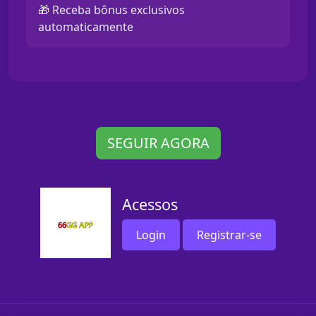
🎁 Receba bônus exclusivos
automaticamente
SEGUIR AGORA
Acessos
Login
Registrar-se