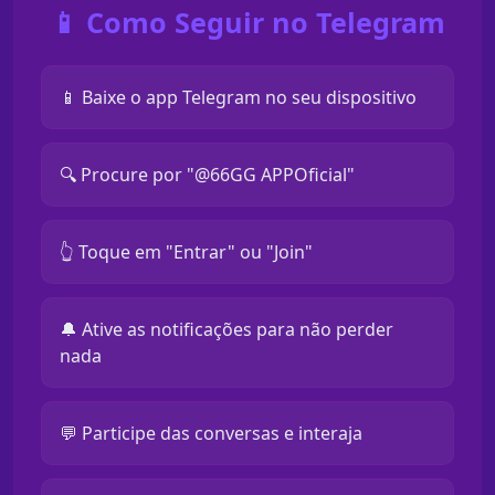
📱 Como Seguir no Telegram
📱 Baixe o app Telegram no seu dispositivo
🔍 Procure por "@66GG APPOficial"
👆 Toque em "Entrar" ou "Join"
🔔 Ative as notificações para não perder
nada
💬 Participe das conversas e interaja