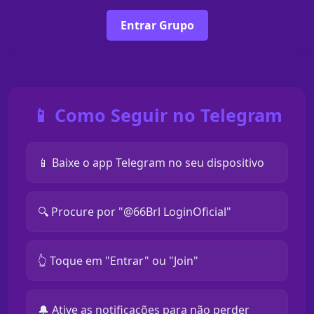
Entrar Grupo
📱 Como Seguir no Telegram
📱 Baixe o app Telegram no seu dispositivo
🔍 Procure por "@66Brl LoginOficial"
👆 Toque em "Entrar" ou "Join"
🔔 Ative as notificações para não perder