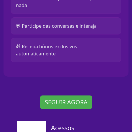
nada
💬 Participe das conversas e interaja
🎁 Receba bônus exclusivos
automaticamente
SEGUIR AGORA
Acessos