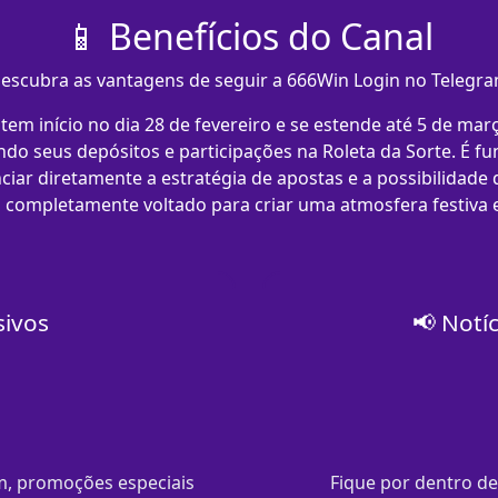
📱 Benefícios do Canal
escubra as vantagens de seguir a 666Win Login no Telegr
tem início no dia 28 de fevereiro e se estende até 5 de mar
do seus depósitos e participações na Roleta da Sorte. É fun
ciar diretamente a estratégia de apostas e a possibilidade 
rá completamente voltado para criar uma atmosfera festiva 
sivos
📢 Notí
m, promoções especiais
Fique por dentro d