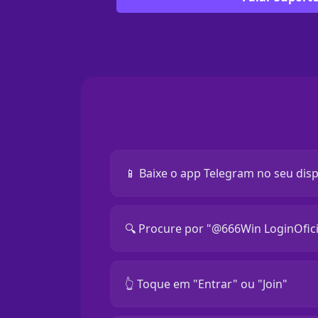
📱 Baixe o app Telegram no seu disp
🔍 Procure por "@666Win LoginOfici
👆 Toque em "Entrar" ou "Join"