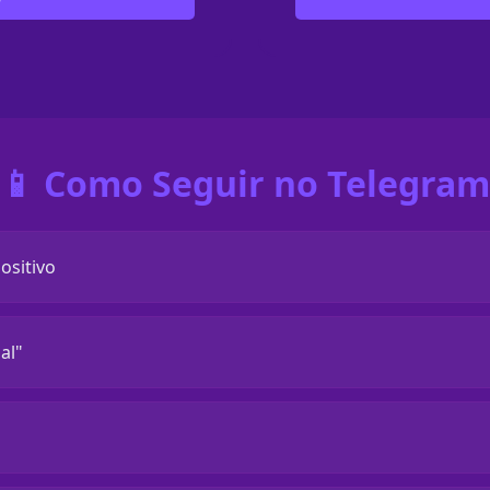
📱 Como Seguir no Telegram
ositivo
al"