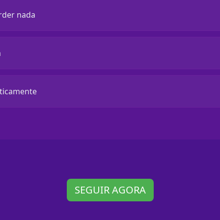
erder nada
a
aticamente
SEGUIR AGORA