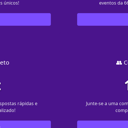
s únicos!
eventos da 6
reto
👥 
t
espostas rápidas e
Junte-se a uma com
lizado!
compa
e