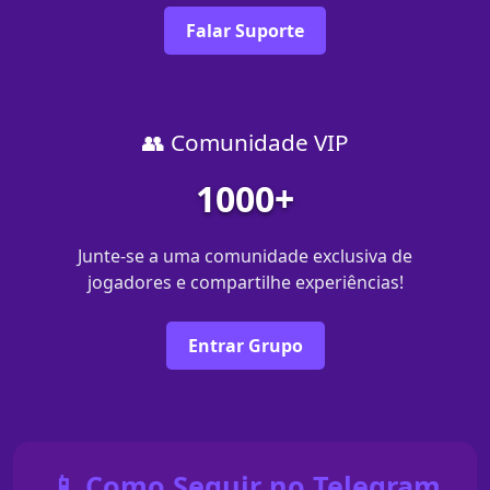
Falar Suporte
👥 Comunidade VIP
1000+
Junte-se a uma comunidade exclusiva de
jogadores e compartilhe experiências!
Entrar Grupo
📱 Como Seguir no Telegram