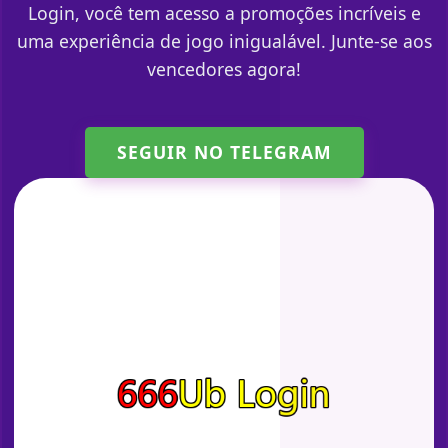
Login, você tem acesso a promoções incríveis e
uma experiência de jogo inigualável. Junte-se aos
vencedores agora!
SEGUIR NO TELEGRAM