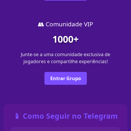
👥 Comunidade VIP
1000+
Junte-se a uma comunidade exclusiva de
jogadores e compartilhe experiências!
Entrar Grupo
📱 Como Seguir no Telegram