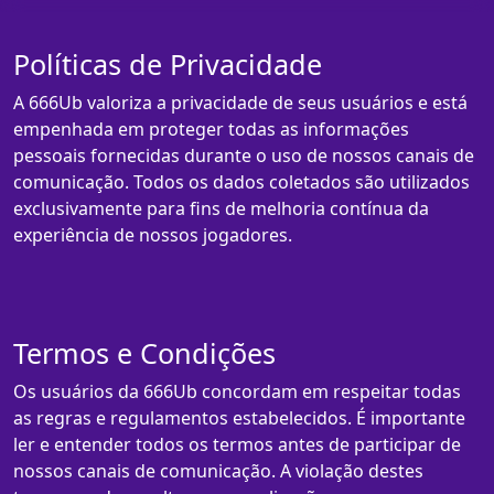
Políticas de Privacidade
A 666Ub valoriza a privacidade de seus usuários e está
empenhada em proteger todas as informações
pessoais fornecidas durante o uso de nossos canais de
comunicação. Todos os dados coletados são utilizados
exclusivamente para fins de melhoria contínua da
experiência de nossos jogadores.
Termos e Condições
Os usuários da 666Ub concordam em respeitar todas
as regras e regulamentos estabelecidos. É importante
ler e entender todos os termos antes de participar de
nossos canais de comunicação. A violação destes