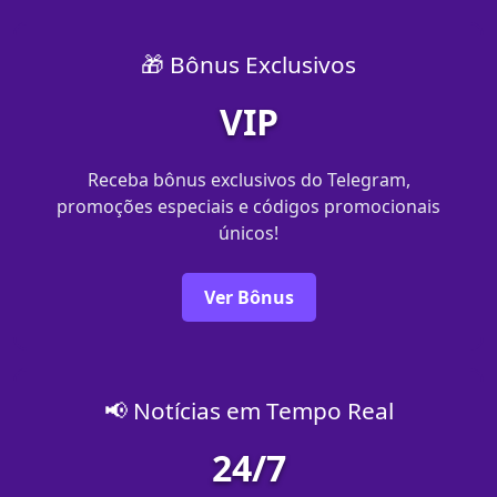
🎁 Bônus Exclusivos
VIP
Receba bônus exclusivos do Telegram,
promoções especiais e códigos promocionais
únicos!
Ver Bônus
📢 Notícias em Tempo Real
24/7