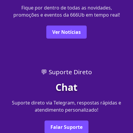
Fique por dentro de todas as novidades,
promoções e eventos da 666Ub em tempo real!
Ver Notícias
💬 Suporte Direto
Chat
Suporte direto via Telegram, respostas rápidas e
atendimento personalizado!
Falar Suporte