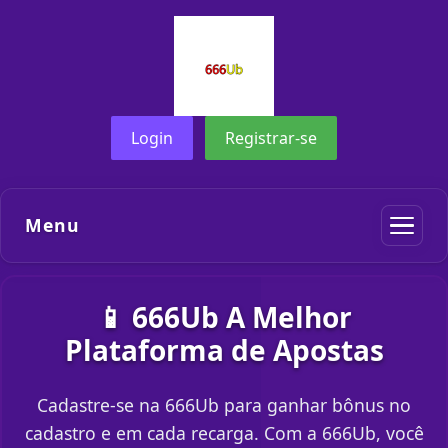
Login
Registrar-se
Menu
📱 666Ub A Melhor
Plataforma de Apostas
Cadastre-se na 666Ub para ganhar bônus no
cadastro e em cada recarga. Com a 666Ub, você