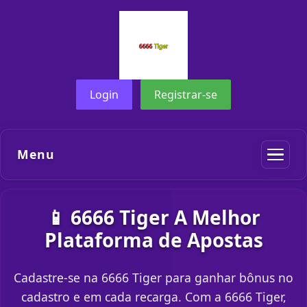
Login
Registrar-se
Menu
📱 6666 Tiger A Melhor
Plataforma de Apostas
Cadastre-se na 6666 Tiger para ganhar bônus no
cadastro e em cada recarga. Com a 6666 Tiger,