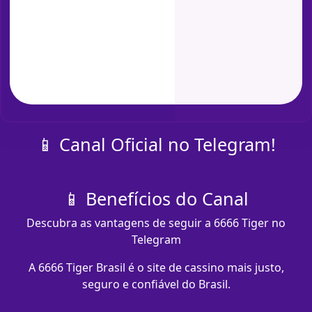
📱 Canal Oficial no Telegram!
📱 Benefícios do Canal
Descubra as vantagens de seguir a 6666 Tiger no
Telegram
A 6666 Tiger Brasil é o site de cassino mais justo,
seguro e confiável do Brasil.