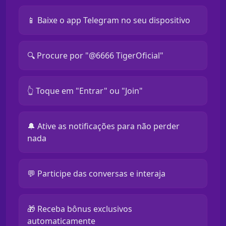
📱 Baixe o app Telegram no seu dispositivo
🔍 Procure por "@6666 TigerOficial"
👆 Toque em "Entrar" ou "Join"
🔔 Ative as notificações para não perder
nada
💬 Participe das conversas e interaja
🎁 Receba bônus exclusivos
automaticamente