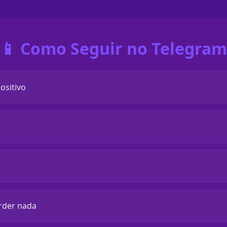
📱 Como Seguir no Telegram
ositivo
erder nada