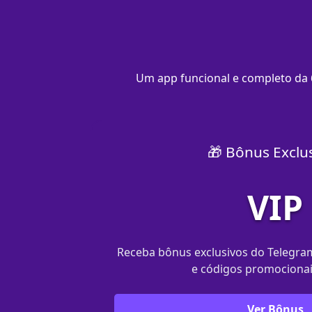
Um app funcional e completo da 
🎁 Bônus Exclu
VIP
Receba bônus exclusivos do Telegra
e códigos promocionai
Ver Bônus