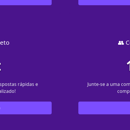
reto
👥 
t
espostas rápidas e
Junte-se a uma com
lizado!
compa
e