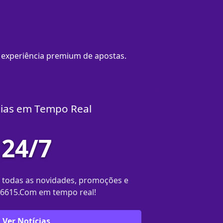
 experiência premium de apostas.
cias em Tempo Real
24/7
e todas as novidades, promoções e
 6615.Com em tempo real!
Ver Notícias