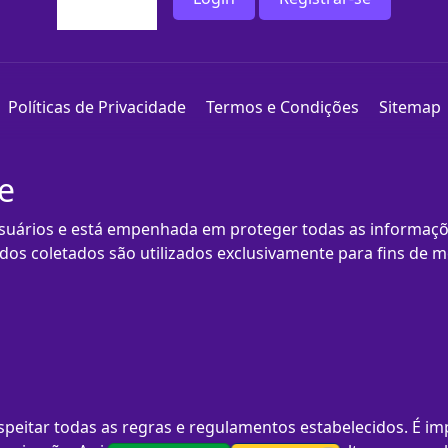
Políticas de Privacidade
Termos e Condições
Sitemap
de
usuários e está empenhada em proteger todas as informaçõ
os coletados são utilizados exclusivamente para fins de m
eitar todas as regras e regulamentos estabelecidos. É imp