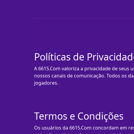
Políticas de Privacida
A 6615.Com valoriza a privacidade de seus 
nossos canais de comunicação. Todos os dad
jogadores.
Termos e Condições
Os usuários da 6615.Com concordam em resp