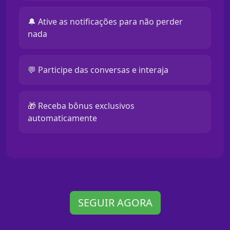
🔔 Ative as notificações para não perder
nada
💬 Participe das conversas e interaja
🎁 Receba bônus exclusivos
automaticamente
SEGUIR AGORA