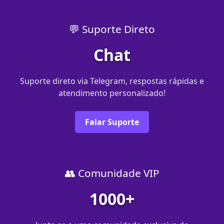
💬 Suporte Direto
Chat
Suporte direto via Telegram, respostas rápidas e
atendimento personalizado!
Falar Suporte
👥 Comunidade VIP
1000+