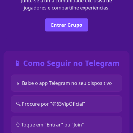
Junte-se a uma comunidade exclusiva de
jogadores e compartilhe experiências!
Entrar Grupo
📱 Como Seguir no Telegram
📱 Baixe o app Telegram no seu dispositivo
🔍 Procure por "@63VipOficial"
👆 Toque em "Entrar" ou "Join"