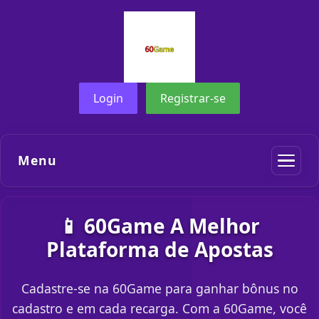
Login
Registrar-se
Menu
📱 60Game A Melhor
Plataforma de Apostas
Cadastre-se na 60Game para ganhar bônus no
cadastro e em cada recarga. Com a 60Game, você