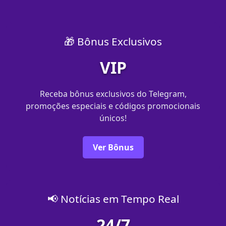
🎁 Bônus Exclusivos
VIP
Receba bônus exclusivos do Telegram,
promoções especiais e códigos promocionais
únicos!
Ver Bônus
📢 Notícias em Tempo Real
24/7