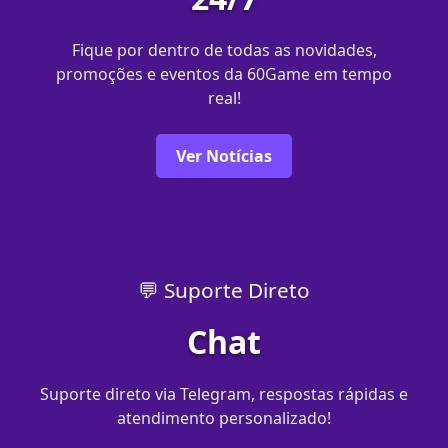
Fique por dentro de todas as novidades,
promoções e eventos da 60Game em tempo
real!
Ver Notícias
💬 Suporte Direto
Chat
Suporte direto via Telegram, respostas rápidas e
atendimento personalizado!