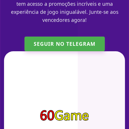
tem acesso a promoções incríveis e uma
experiência de jogo inigualável. Junte-se aos
vencedores agora!
SEGUIR NO TELEGRAM