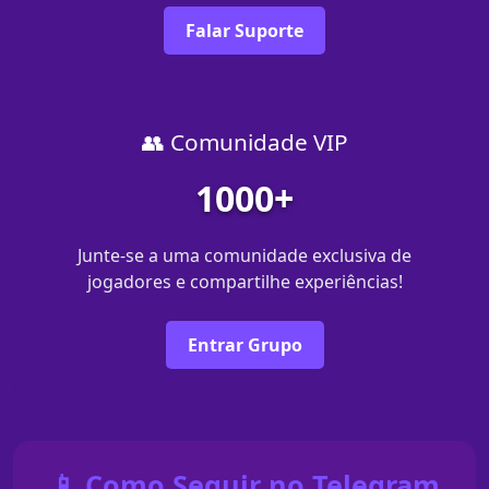
Falar Suporte
👥 Comunidade VIP
1000+
Junte-se a uma comunidade exclusiva de
jogadores e compartilhe experiências!
Entrar Grupo
📱 Como Seguir no Telegram