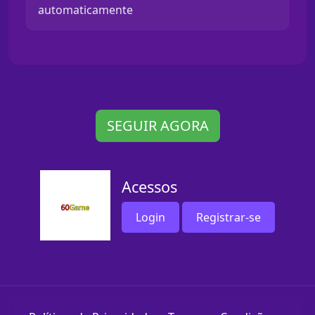
automaticamente
SEGUIR AGORA
Acessos
Login
Registrar-se