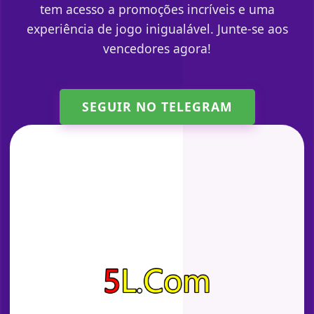
tem acesso a promoções incríveis e uma
experiência de jogo inigualável. Junte-se aos
vencedores agora!
SEGUIR NO TELEGRAM