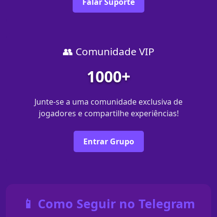
Falar Suporte
👥 Comunidade VIP
1000+
Junte-se a uma comunidade exclusiva de
jogadores e compartilhe experiências!
Entrar Grupo
📱 Como Seguir no Telegram