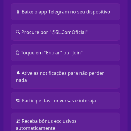
📱 Baixe o app Telegram no seu dispositivo
🔍 Procure por "@5L.ComOficial"
👆 Toque em "Entrar" ou "Join"
🔔 Ative as notificações para não perder
nada
💬 Participe das conversas e interaja
🎁 Receba bônus exclusivos
automaticamente