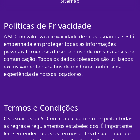
Sitemap
Políticas de Privacidade
A 5L.Com valoriza a privacidade de seus usuários e está
empenhada em proteger todas as informações
pessoais fornecidas durante o uso de nossos canais de
comunicação. Todos os dados coletados são utilizados
exclusivamente para fins de melhoria contínua da
experiência de nossos jogadores.
Termos e Condições
Os usuários da 5L.Com concordam em respeitar todas
as regras e regulamentos estabelecidos. É importante
ler e entender todos os termos antes de participar de