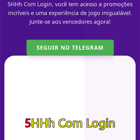
5HHh Com Login, você tem acesso a promoções
incríveis e uma experiência de jogo inigualável.
Junte-se aos vencedores agora!
SEGUIR NO TELEGRAM