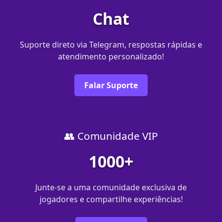
Chat
Suporte direto via Telegram, respostas rápidas e
atendimento personalizado!
Falar Suporte
👥 Comunidade VIP
1000+
Junte-se a uma comunidade exclusiva de
jogadores e compartilhe experiências!