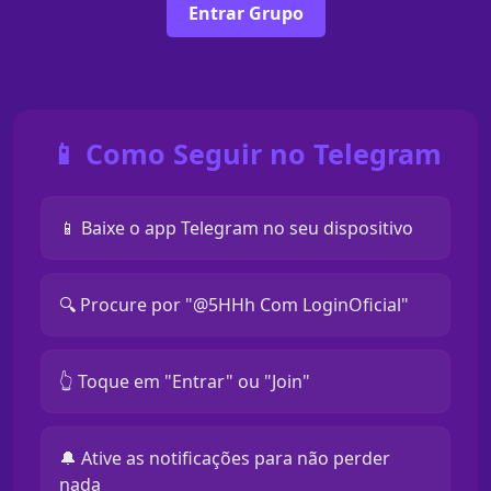
Entrar Grupo
📱 Como Seguir no Telegram
📱 Baixe o app Telegram no seu dispositivo
🔍 Procure por "@5HHh Com LoginOficial"
👆 Toque em "Entrar" ou "Join"
🔔 Ative as notificações para não perder
nada