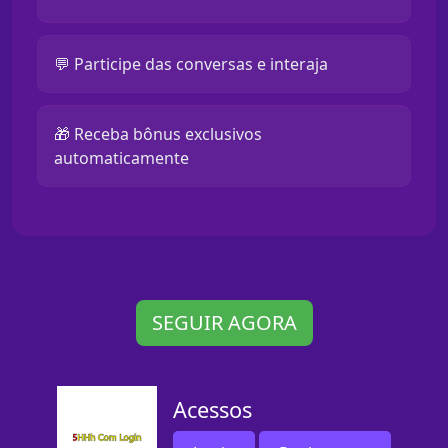
💬 Participe das conversas e interaja
🎁 Receba bônus exclusivos
automaticamente
SEGUIR AGORA
Acessos