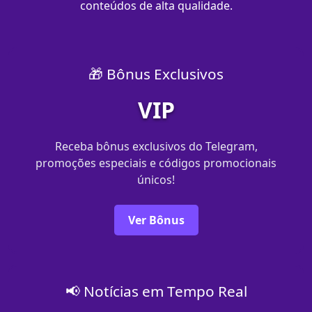
conteúdos de alta qualidade.
🎁 Bônus Exclusivos
VIP
Receba bônus exclusivos do Telegram,
promoções especiais e códigos promocionais
únicos!
Ver Bônus
📢 Notícias em Tempo Real