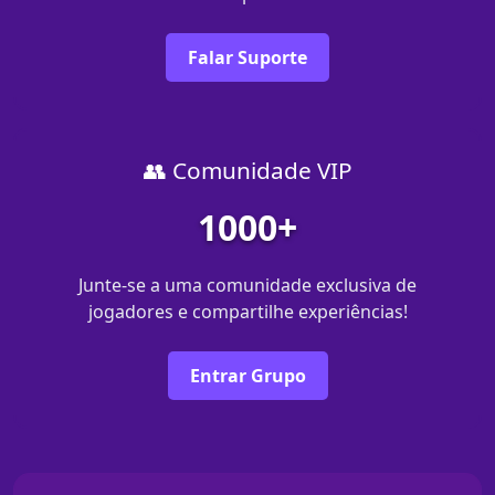
Falar Suporte
👥 Comunidade VIP
1000+
Junte-se a uma comunidade exclusiva de
jogadores e compartilhe experiências!
Entrar Grupo