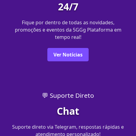
24/7
Fique por dentro de todas as novidades,
promoções e eventos da 5GGg Plataforma em
tempo real!
Ver Notícias
💬 Suporte Direto
Chat
Suporte direto via Telegram, respostas rápidas e
atendimento personalizado!