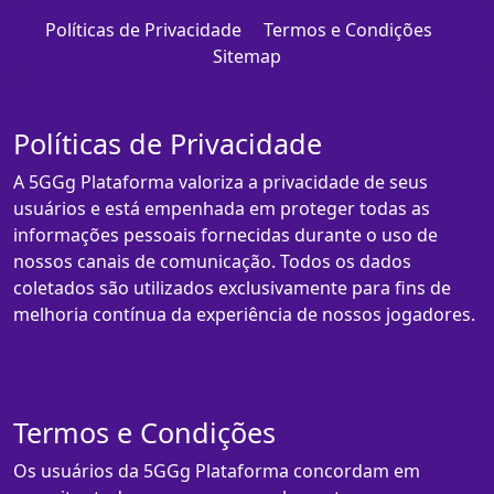
Políticas de Privacidade
Termos e Condições
Sitemap
Políticas de Privacidade
A 5GGg Plataforma valoriza a privacidade de seus
usuários e está empenhada em proteger todas as
informações pessoais fornecidas durante o uso de
nossos canais de comunicação. Todos os dados
coletados são utilizados exclusivamente para fins de
melhoria contínua da experiência de nossos jogadores.
Termos e Condições
Os usuários da 5GGg Plataforma concordam em