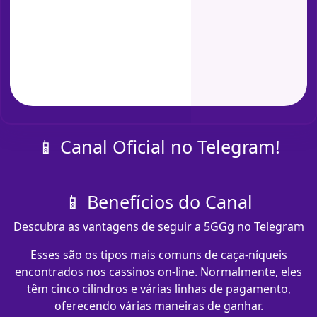
📱 Canal Oficial no Telegram!
📱 Benefícios do Canal
Descubra as vantagens de seguir a 5GGg no Telegram
Esses são os tipos mais comuns de caça-níqueis
encontrados nos cassinos on-line. Normalmente, eles
têm cinco cilindros e várias linhas de pagamento,
oferecendo várias maneiras de ganhar.