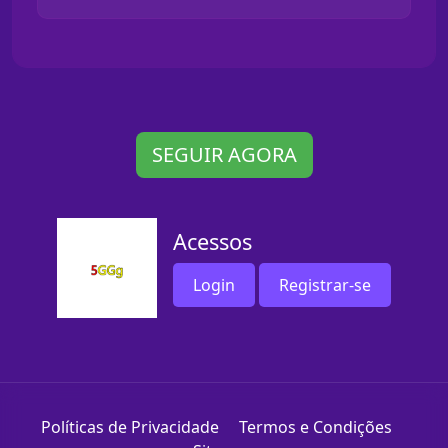
SEGUIR AGORA
Acessos
Login
Registrar-se
Políticas de Privacidade
Termos e Condições