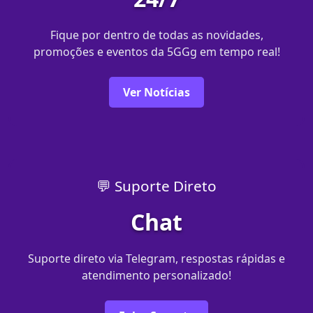
Fique por dentro de todas as novidades,
promoções e eventos da 5GGg em tempo real!
Ver Notícias
💬 Suporte Direto
Chat
Suporte direto via Telegram, respostas rápidas e
atendimento personalizado!