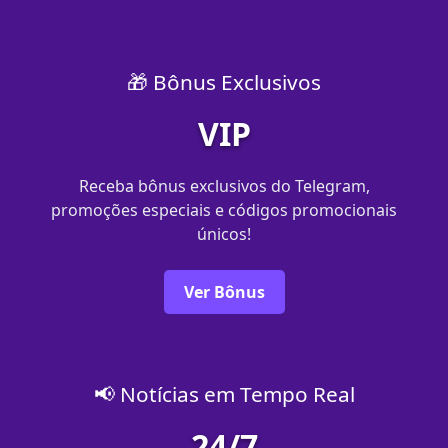
🎁 Bônus Exclusivos
VIP
Receba bônus exclusivos do Telegram,
promoções especiais e códigos promocionais
únicos!
Ver Bônus
📢 Notícias em Tempo Real
24/7