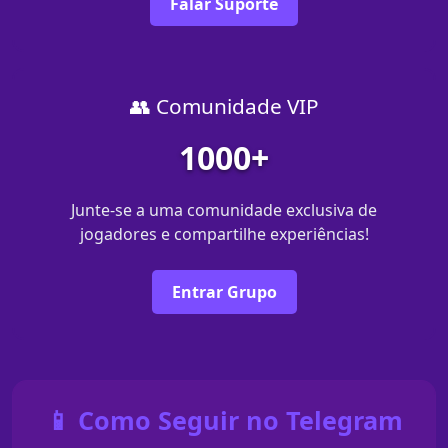
Falar Suporte
👥 Comunidade VIP
1000+
Junte-se a uma comunidade exclusiva de
jogadores e compartilhe experiências!
Entrar Grupo
📱 Como Seguir no Telegram