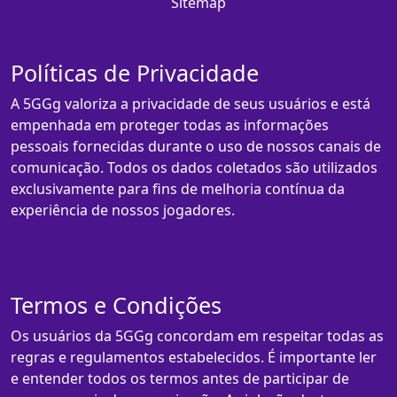
Sitemap
Políticas de Privacidade
A 5GGg valoriza a privacidade de seus usuários e está
empenhada em proteger todas as informações
pessoais fornecidas durante o uso de nossos canais de
comunicação. Todos os dados coletados são utilizados
exclusivamente para fins de melhoria contínua da
experiência de nossos jogadores.
Termos e Condições
Os usuários da 5GGg concordam em respeitar todas as
regras e regulamentos estabelecidos. É importante ler
e entender todos os termos antes de participar de