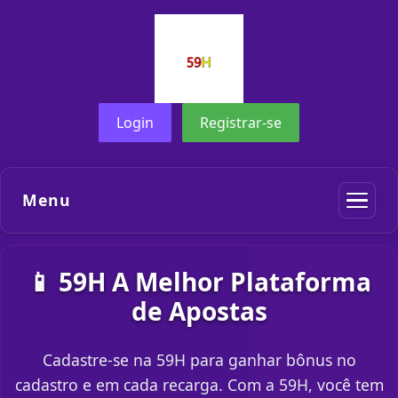
Login
Registrar-se
Menu
📱 59H A Melhor Plataforma
de Apostas
Cadastre-se na 59H para ganhar bônus no
cadastro e em cada recarga. Com a 59H, você tem