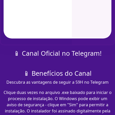
📱 Canal Oficial no Telegram!
📱 Benefícios do Canal
Descubra as vantagens de seguir a 59H no Telegram
Clique duas vezes no arquivo .exe baixado para iniciar o
processo de instalação. O Windows pode exibir um
aviso de segurança - clique em "Sim" para permitir a
instalação. O instalador foi assinado digitalmente pela