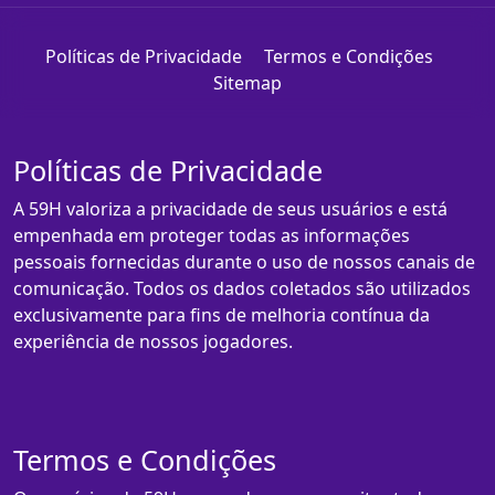
Políticas de Privacidade
Termos e Condições
Sitemap
Políticas de Privacidade
A 59H valoriza a privacidade de seus usuários e está
empenhada em proteger todas as informações
pessoais fornecidas durante o uso de nossos canais de
comunicação. Todos os dados coletados são utilizados
exclusivamente para fins de melhoria contínua da
experiência de nossos jogadores.
Termos e Condições