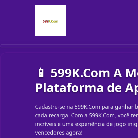
📱 599K.Com A M
Plataforma de A
Cadastre-se na 599K.Com para ganhar 
cada recarga. Com a 599K.Com, você t
incríveis e uma experiência de jogo inig
vencedores agora!