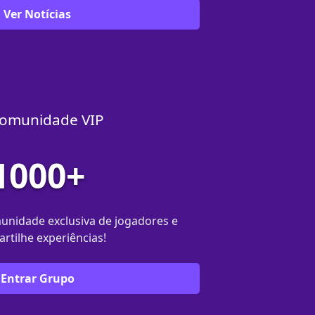
Ver Notícias
Comunidade VIP
1000+
unidade exclusiva de jogadores e
rtilhe experiências!
Entrar Grupo