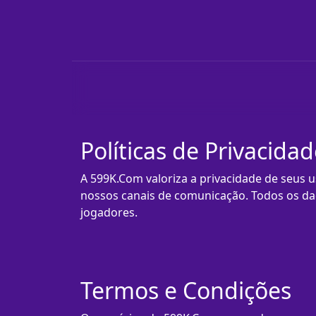
Políticas de Privacida
A 599K.Com valoriza a privacidade de seus
nossos canais de comunicação. Todos os dad
jogadores.
Termos e Condições