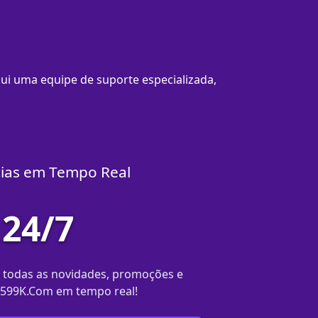
ui uma equipe de suporte especializada,
cias em Tempo Real
24/7
e todas as novidades, promoções e
 599K.Com em tempo real!