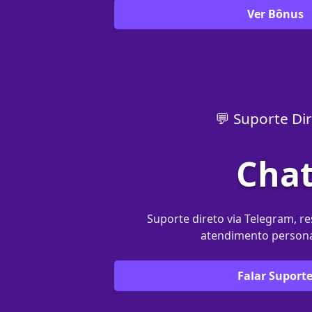
Ver Bônus
💬 Suporte Di
Cha
Suporte direto via Telegram, r
atendimento persona
Falar Suport