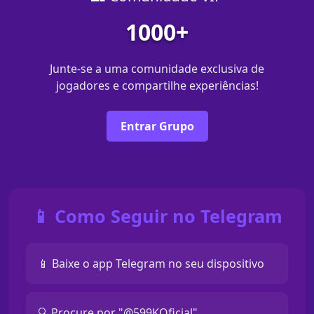
1000+
Junte-se a uma comunidade exclusiva de
jogadores e compartilhe experiências!
Entrar Grupo
📱 Como Seguir no Telegram
📱 Baixe o app Telegram no seu dispositivo
🔍 Procure por "@599KOficial"