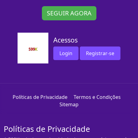
SEGUIR AGORA
Acessos
Login
Registrar-se
Políticas de Privacidade
Termos e Condições
Sitemap
Políticas de Privacidade