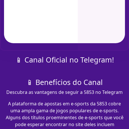
📱 Canal Oficial no Telegram!
📱 Benefícios do Canal
Descubra as vantagens de seguir a 5853 no Telegram
A plataforma de apostas em e-sports da 5853 cobre
uma ampla gama de jogos populares de e-sports.
Alguns dos títulos proeminentes de e-sports que você
pode esperar encontrar no site deles incluem