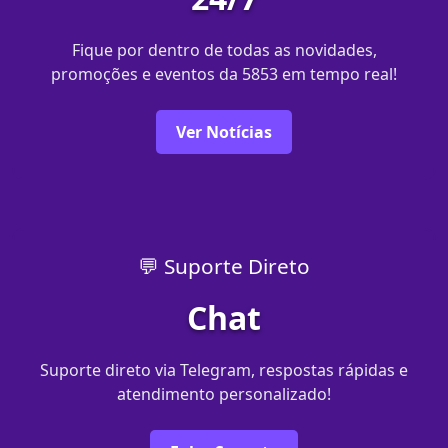
Fique por dentro de todas as novidades,
promoções e eventos da 5853 em tempo real!
Ver Notícias
💬 Suporte Direto
Chat
Suporte direto via Telegram, respostas rápidas e
atendimento personalizado!